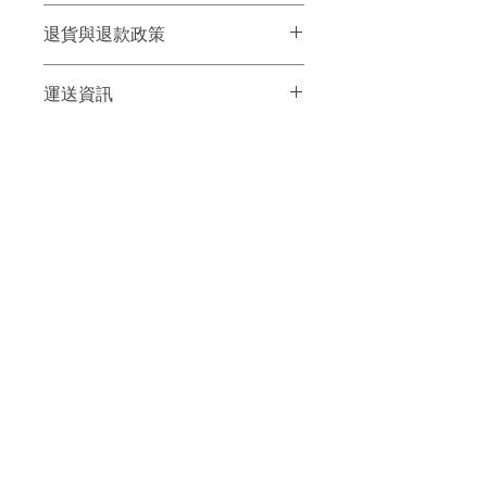
這是產品詳情，適合加入有關產品的更
退貨與退款政策
多資訊，例如尺寸、材料、保固和清洗
說明。另外，您也可在此處形容產品的
這是退貨與退款政策，適合向客戶解釋
獨特之處，以及可給客戶帶來的好處。
運送資訊
如何處理不滿意的產品。撰寫政策時，
買家總是希望能在購買之前清楚了解產
請盡量開門見山，以便建立互信，讓顧
品。所以請盡量提供資訊，讓顧客有信
這是個運送政策，適合加入與運送方
客有信心購買您的產品。
心和决心購買產品。
法、包裝和費用相關的資訊。撰寫政策
時，請盡量開門見山，以便建立互信，
讓顧客有信心購買您的產品。
Get Free Sample
Copyright © 2024 CTT (CIAN TIAN
Technology Ltd.) All rights reserved |
Privacy Policy